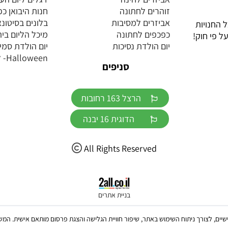
זוהרים לחתונה
חנות היבואן כ
אביזרים למסיבות
בלונים בסיטונ
 החנויות
כפכפים לחתונה
מיכל הליום בית
ל פי חוק!
יום הולדת נסיכות
יום הולדת סמי
Halloween- ליל כל הקדושים
סניפים
הרצל 163 רחובות
הדוגית 16 יבנה
All Rights Reserved
בניית אתרים
ש בקבצי Cookies, לרבות של צדדים שלישיים, לצורך ניתוח השימוש באתר, שיפור חוויית הגלישה והצגת פרסום מו