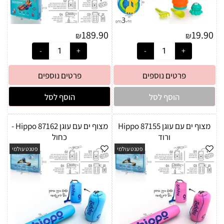
189.90
19.90
₪
₪
פרטים נוספים
פרטים נוספים
הוסף לסל
הוסף לסל
מצוף ים עם עוגן Hippo 87155
מצוף ים עם עוגן Hippo 87162 -
ורוד
כחול
פטנט עולמי
פטנט עולמי
לקוחות יקרים :)
לבחירתכם ניתן להזמין משלוח עד
הבית או לבחור איסוף עצמי מרחובות
(הרצל 163).