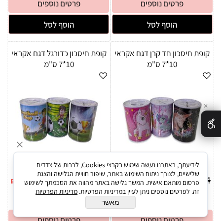
פרטים נוספים
פרטים נוספים
הוסף לסל
הוסף לסל
קופת חיסכון חד קרן דגם אקראי
קופת חיסכון כדורגל דגם אקראי
10*7 ס"מ
10*7 ס"מ
✕
לידיעתך, באתרנו נעשה שימוש בקבצי Cookies, לרבות של צדדים
שלישיים, לצורך ניתוח השימוש באתר, שיפור חוויית הגלישה והצגת
3
4
3
4
₪
₪
₪
₪
פרסום מותאם אישית. המשך גלישה באתר מהווה את הסכמתך לשימוש
זה. לפרטים נוספים ניתן לעיין במדיניות הפרטיות.
מדיניות הפרטיות
מאשר
פרטים נוספים
פרטים נוספים