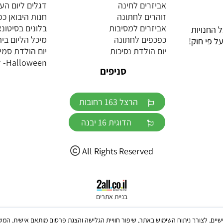
אביזרים לחינה
דגלים ליום הע
זוהרים לחתונה
חנות היבואן כ
אביזרים למסיבות
בלונים בסיטונ
 החנויות
כפכפים לחתונה
מיכל הליום בית
ל פי חוק!
יום הולדת נסיכות
יום הולדת סמי
Halloween- ליל כל הקדושים
סניפים
הרצל 163 רחובות
הדוגית 16 יבנה
All Rights Reserved
בניית אתרים
ש בקבצי Cookies, לרבות של צדדים שלישיים, לצורך ניתוח השימוש באתר, שיפור חוויית הגלישה והצגת פרסום מו