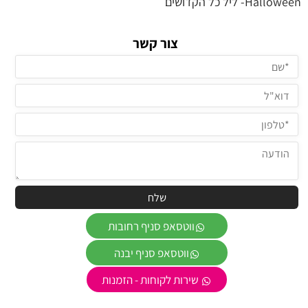
Halloween- ליל כל הקדושים
צור קשר
ווטסאפ סניף רחובות
ווטסאפ סניף יבנה
שירות לקוחות - הזמנות