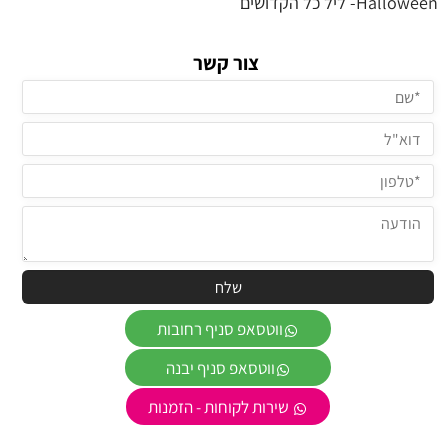
Halloween- ליל כל הקדושים
צור קשר
ווטסאפ סניף רחובות
ווטסאפ סניף יבנה
שירות לקוחות - הזמנות