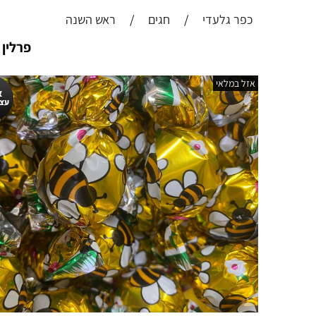
כפר גלעדי
/
חגים
/
ראש השנה
פרלין 
אזל במלאי