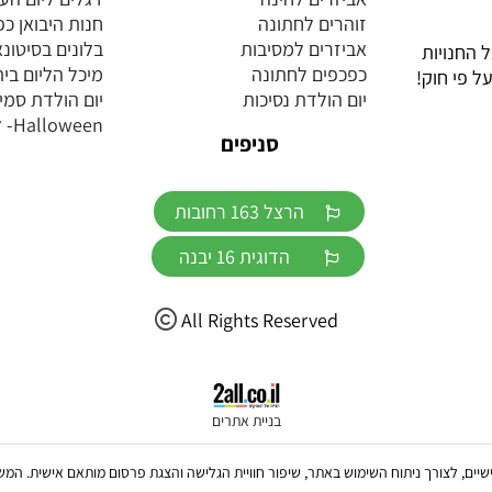
זוהרים לחתונה
חנות היבואן כ
אביזרים למסיבות
בלונים בסיטונ
 החנויות
כפכפים לחתונה
מיכל הליום בית
ל פי חוק!
יום הולדת נסיכות
יום הולדת סמי
Halloween- ליל כל הקדושים
סניפים
הרצל 163 רחובות
הדוגית 16 יבנה
All Rights Reserved
בניית אתרים
ש בקבצי Cookies, לרבות של צדדים שלישיים, לצורך ניתוח השימוש באתר, שיפור חוויית הגלישה והצגת פרסום מו